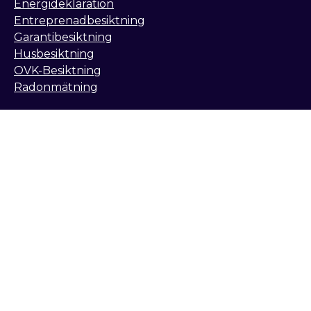
Energideklaration
Entreprenadbesiktning
Garantibesiktning
Husbesiktning
OVK-Besiktning
Radonmätning