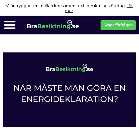
Vi är tryggheten mellan konsument och besiktningsföretag.
Läs
mer
.
Skapa förfrågan