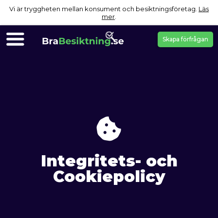
Vi är tryggheten mellan konsument och besiktningsföretag.
Läs
mer
.
Skapa förfrågan
Integritets- och
Cookiepolicy