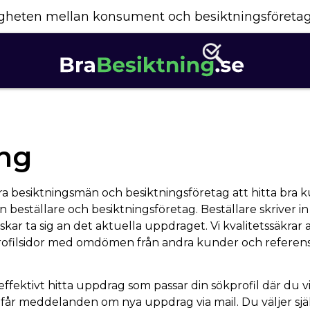
yggheten mellan konsument och besiktningsföreta
ng
bra besiktningsmän och besiktningsföretag att hitta bra
beställare och besiktningsföretag. Beställare skriver in
skar ta sig an det aktuella uppdraget. Vi kvalitetssäkrar
profilsidor med omdömen från andra kunder och referensj
ektivt hitta uppdrag som passar din sökprofil där du vill
år meddelanden om nya uppdrag via mail. Du väljer själv 