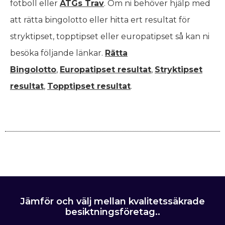
fotboll eller
ATGs Trav
. Om ni behöver hjälp med
att rätta bingolotto eller hitta ert resultat för
stryktipset, topptipset eller europatipset så kan ni
besöka följande länkar.
Rätta
Bingolotto
,
Europatipset resultat
,
Stryktipset
resultat
,
Topptipset resultat
.
Jämför och välj mellan kvalitetssäkrade
besiktningsföretag..