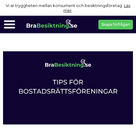
Vi är tryggheten mellan konsument och besiktningsföretag.
Läs
mer
.
Skapa förfrågan