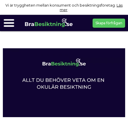
Vi är tryggheten mellan konsument och besiktningsföretag.
Läs
mer
.
Skapa förfrågan