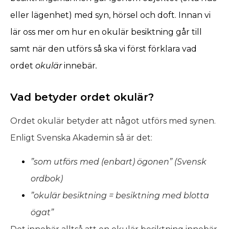
eller lägenhet) med syn, hörsel och doft. Innan vi
lär oss mer om hur en okulär besiktning går till
samt när den utförs så ska vi först förklara vad
ordet
okulär
innebär
.
Vad betyder ordet okulär?
Ordet okulär betyder att något utförs med synen.
Enligt
Svenska Akademin
så är det:
”som ut­förs med (en­bart) ögonen” (Svensk
ordbok)
”okulär besiktning = besiktning med blotta
ögat”