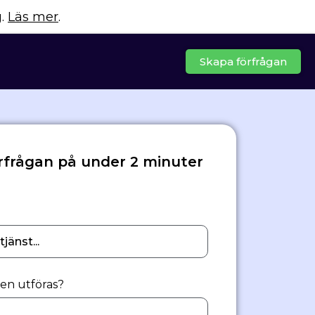
g.
Läs mer
.
Skapa förfrågan
rfrågan på under 2 minuter
gen utföras?