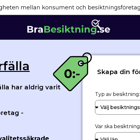
yggheten mellan konsument och besiktningsföreta
fälla
Skapa din fö
la har aldrig varit
Typ av besiktning:
retag -
Var ska besiktnin
valitetssäkrade