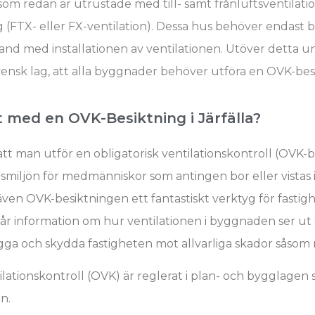
r som redan är utrustade med till- samt frånluftsventilat
 (FTX- eller FX-ventilation). Dessa hus behöver endast b
and med installationen av ventilationen. Utöver detta u
svensk lag, att alla byggnader behöver utföra en OVK-bes
t med en OVK-Besiktning i Järfälla?
att man utför en obligatorisk ventilationskontroll (OVK-b
miljön för medmänniskor som antingen bor eller vistas i
även OVK-besiktningen ett fantastiskt verktyg för fastigh
får information om hur ventilationen i byggnaden ser ut
ygga och skydda fastigheten mot allvarliga skador såsom
ilationskontroll (OVK) är reglerat i plan- och bygglagen
n.