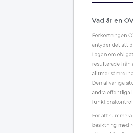
Vad är en OV
Förkortningen OV
antyder det att d
Lagen om obligato
resulterade frå
alltmer sämre ino
Den allvarliga s
andra offentliga 
funktionskontroll
För att summera 
besiktning med r