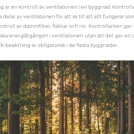
g är en kontroll av ventilationen i en byggnad. Kontro
 delar av ventilationen för att se till att allt fungerar so
kontroll av dammfilter, fläktar och rör. Kontrollanten ger
ka energiåtgången i ventilationen utan att det ger en d
-besiktning är obligatorisk i de flesta byggnader.