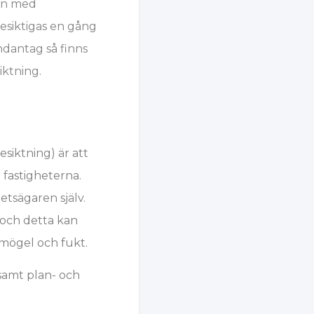
ion med
esiktigas en gång
ndantag så finns
iktning.
esiktning) är att
 fastigheterna.
etsägaren själv.
 och detta kan
 mögel och fukt.
 samt plan- och