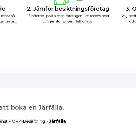
nde
2. Jämför besiktningsföretag
3. 
utföra så
Få offerter, prata med företagen, läs recensioner
Välj bes
gsföretag.
och jämför priser. Helt gratis.
utfö
 att boka en Järfälla.
änst
»
OVK-Besiktning
»
Järfälla