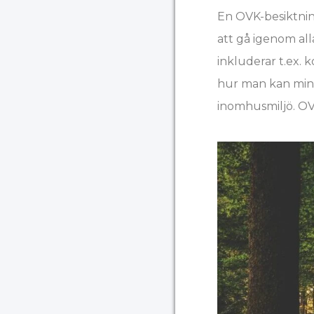
En OVK-besiktnin
att gå igenom alla
inkluderar t.ex. 
hur man kan mins
inomhusmiljö. OVK