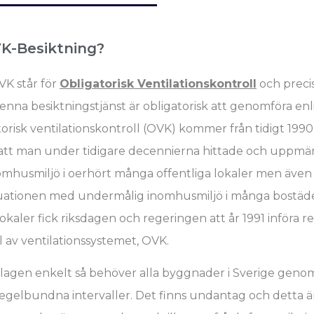
K-Besiktning?
K står för
Obligatorisk Ventilationskontroll
och precis
enna besiktningstjänst är obligatorisk att genomföra enl
risk ventilationskontroll (OVK) kommer från tidigt 1990
n att man under tidigare decennierna hittade och upp
mhusmiljö i oerhört många offentliga lokaler men även i 
ituationen med undermålig inomhusmiljö i många bostäde
lokaler fick riksdagen och regeringen att år 1991 införa 
 av ventilationssystemet, OVK.
lagen enkelt så behöver alla byggnader i Sverige geno
egelbundna intervaller. Det finns undantag och detta ä