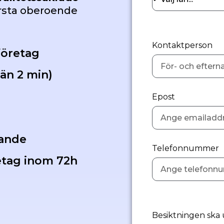
örsta oberoende
Kontaktperson
företag
än 2 min)
Epost
g
dande
Telefonnummer
etag inom 72h
Besiktningen ska 