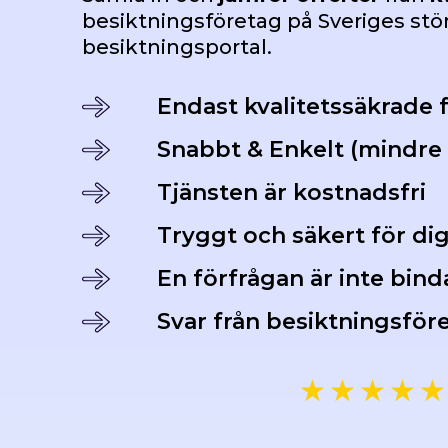
besiktningsföretag på Sveriges st
besiktningsportal.
Endast kvalitetssäkrade 
Snabbt & Enkelt (mindre 
Tjänsten är kostnadsfri
Tryggt och säkert för di
En förfrågan är inte bin
Svar från besiktningsför
★
★
★
★
★