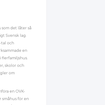
 som det låter så
igt Svensk lag.
-tal och
märksammade en
flerfamiljshus.
r, skolor och
regler om
mföra en OVK-
r småhus för en