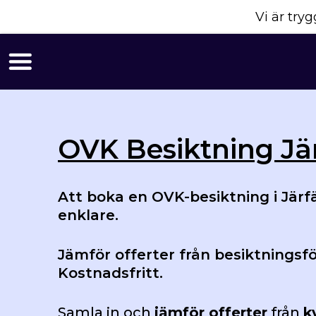
Vi är tr
OVK Besiktning Jär
Att boka en OVK-besiktning i Järfäl
enklare.
Jämför offerter från besiktningsfö
Kostnadsfritt.
Samla in och
jämför offerter
från
k