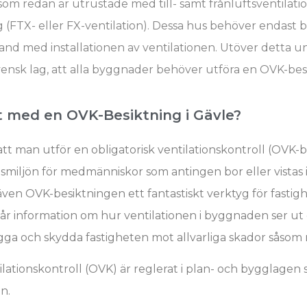
r som redan är utrustade med till- samt frånluftsventilat
 (FTX- eller FX-ventilation). Dessa hus behöver endast b
and med installationen av ventilationen. Utöver detta u
svensk lag, att alla byggnader behöver utföra en OVK-bes
gt med en OVK-Besiktning i Gävle?
att man utför en obligatorisk ventilationskontroll (OVK-b
miljön för medmänniskor som antingen bor eller vistas i
även OVK-besiktningen ett fantastiskt verktyg för fastigh
får information om hur ventilationen i byggnaden ser ut
ygga och skydda fastigheten mot allvarliga skador såsom
ilationskontroll (OVK) är reglerat i plan- och bygglagen
n.