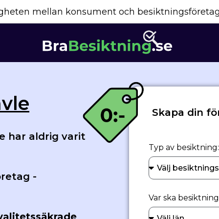
yggheten mellan konsument och besiktningsföreta
vle
Skapa din fö
 har aldrig varit
Typ av besiktning:
retag -
Var ska besiktnin
valitetssäkrade