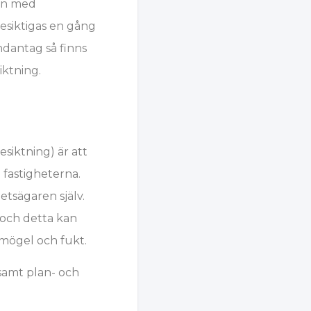
ion med
esiktigas en gång
ndantag så finns
iktning.
esiktning) är att
 fastigheterna.
etsägaren själv.
 och detta kan
 mögel och fukt.
 samt plan- och