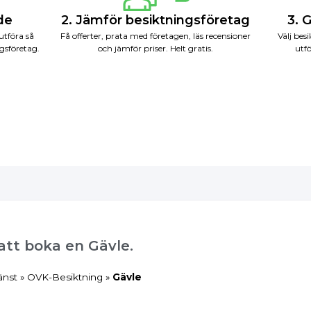
nde
2. Jämför besiktningsföretag
3. 
utföra så
Få offerter, prata med företagen, läs recensioner
Välj bes
gsföretag.
och jämför priser. Helt gratis.
utfö
 att boka en Gävle.
änst
»
OVK-Besiktning
»
Gävle