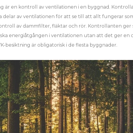
g är en kontroll av ventilationen i en byggnad. Kontro
 delar av ventilationen för att se till att allt fungerar so
kontroll av dammfilter, fläktar och rör. Kontrollanten ger
ka energiåtgången i ventilationen utan att det ger en d
-besiktning är obligatorisk i de flesta byggnader.