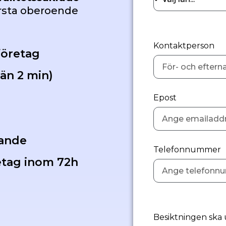
örsta oberoende
Kontaktperson
företag
än 2 min)
Epost
g
dande
Telefonnummer
etag inom 72h
Besiktningen ska 