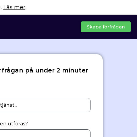
g.
Läs mer
.
Skapa förfrågan
rfrågan på under 2 minuter
gen utföras?