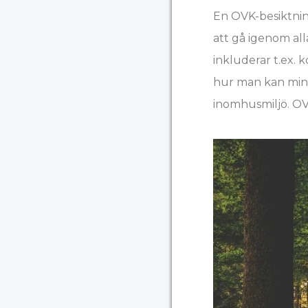
En OVK-besiktnin
att gå igenom alla
inkluderar t.ex. 
hur man kan mins
inomhusmiljö. OVK