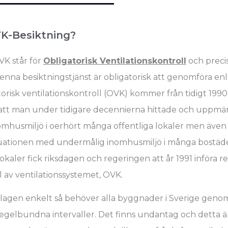
K-Besiktning?
K står för
Obligatorisk Ventilationskontroll
och precis
enna besiktningstjänst är obligatorisk att genomföra enl
risk ventilationskontroll (OVK) kommer från tidigt 1990
n att man under tidigare decennierna hittade och upp
mhusmiljö i oerhört många offentliga lokaler men även i 
ituationen med undermålig inomhusmiljö i många bostäde
lokaler fick riksdagen och regeringen att år 1991 införa 
 av ventilationssystemet, OVK.
lagen enkelt så behöver alla byggnader i Sverige geno
egelbundna intervaller. Det finns undantag och detta ä