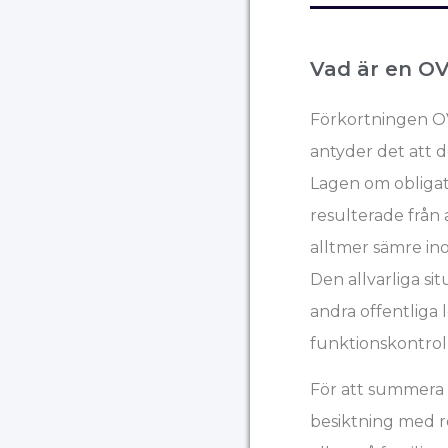
Vad är en OV
Förkortningen OV
antyder det att d
Lagen om obligato
resulterade frå
alltmer sämre ino
Den allvarliga s
andra offentliga 
funktionskontroll
För att summera 
besiktning med r