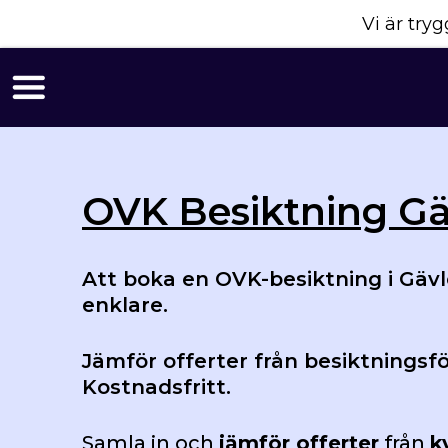
Vi är tr
OVK Besiktning Gä
Att boka en OVK-besiktning i Gävle
enklare.
Jämför offerter från besiktningsfö
Kostnadsfritt.
Samla in och
jämför offerter
från
k