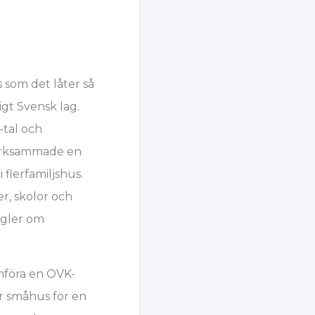
 som det låter så
igt Svensk lag.
-tal och
märksammade en
flerfamiljshus.
r, skolor och
regler om
mföra en OVK-
r småhus för en