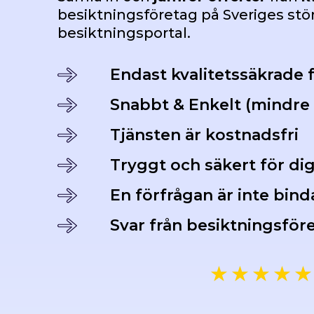
besiktningsföretag på Sveriges st
besiktningsportal.
Endast kvalitetssäkrade 
Snabbt & Enkelt (mindre 
Tjänsten är kostnadsfri
Tryggt och säkert för di
En förfrågan är inte bin
Svar från besiktningsför
★
★
★
★
★