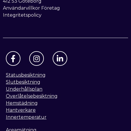
412 53 Göteborg
Användarvillkor Företag
Integritetspolicy
Statusbesiktning
Slutbesiktning
Underhållsplan
Överlåtelsebesiktning
Hemstädning
Hantverkare
Innertemperatur
Areamätning