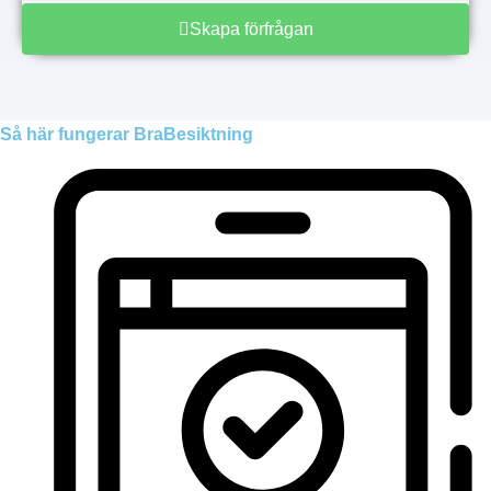
Skapa förfrågan
Så här fungerar BraBesiktning