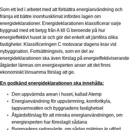
Som ett led i arbetet med att förbättra energianvändning och
främja ett bättre inomhusklimat infördes lagen om
energideklarationer. Energideklarationen klassificerar varje
byggnad med ett betyg från A till G beroende på hur
energieffektivt huset är och gör det enkelt att jämföra olika
fastigheter. Klassificeringen C motsvarar dagens krav vid
nybyggnation. Fortsättningsvis, som en del av
energideklarationen ska även förslag på energieffektiviserande
åtgärder lämnas om energiexperten anser att det finns
ekonomiskt lönsamma förslag att ge.
En godkänd energideklarationen ska innehålla:
Den uppvärmda arean i huset, kallad Atemp
Energianvändning för uppvärmning, komfortkyla,
tappvarmvatten och byggnadens fastighetsel
Åtgärdsförslag för att minska energianvändningen, om
energiexperten har föreslagit sådana
Byggnadens radonvärde, om sådan mätning är utförd.