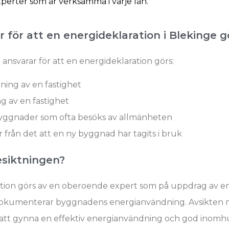
perter som är verksamma i varje län.
 för att en energideklaration i Blekinge g
ansvarar för att en energideklaration görs:
jning av en fastighet
g av en fastighet
byggnader som ofta besöks av allmänheten
r från det att en ny byggnad har tagits i bruk
esiktningen?
tion görs av en oberoende expert som på uppdrag av en
dokumenterar byggnadens energianvändning. Avsikten
 att gynna en effektiv energianvändning och god inomhu