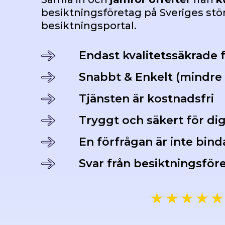
besiktningsföretag på Sveriges st
besiktningsportal.
Endast kvalitetssäkrade 
Snabbt & Enkelt (mindre 
Tjänsten är kostnadsfri
Tryggt och säkert för di
En förfrågan är inte bin
Svar från besiktningsför
★
★
★
★
★