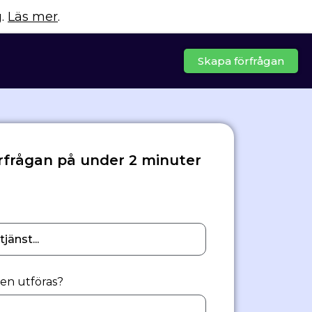
g.
Läs mer
.
Skapa förfrågan
rfrågan på under 2 minuter
gen utföras?