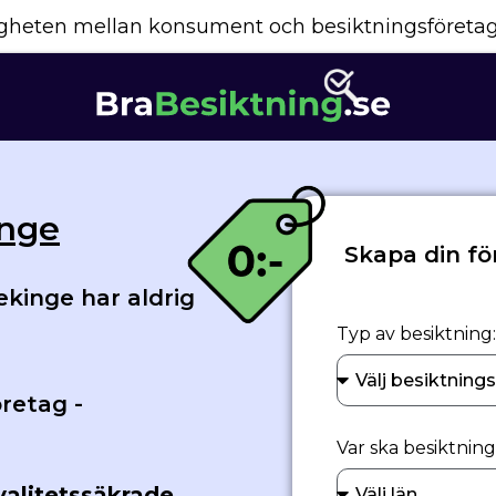
yggheten mellan konsument och besiktningsföreta
inge
Skapa din fö
ekinge har aldrig
Typ av besiktning:
retag -
Var ska besiktnin
valitetssäkrade