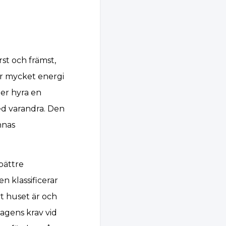
rst och främst,
r mycket energi
ler hyra en
ed varandra. Den
nnas
bättre
n klassificerar
t huset är och
dagens krav vid