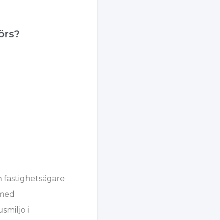
örs?
 fastighetsägare
 med
smiljö i