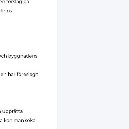
en förslag på
finns
 och byggnadens
en har föreslagit
an upprätta
da kan man söka