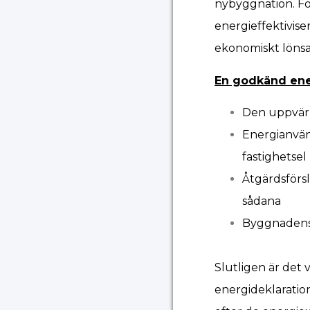
nybyggnation. For
energieffektivis
ekonomiskt lönsa
En godkänd ener
Den uppvärm
Energianvän
fastighetsel
Åtgärdsförs
sådana
Byggnadens 
Slutligen är det 
energideklaratio