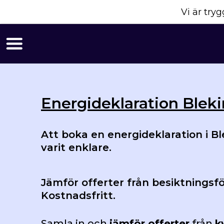
Vi är tr
Energideklaration Blek
Att boka en energideklaration i Bl
varit enklare.
Jämför offerter från besiktningsfö
Kostnadsfritt.
Samla in och
jämför offerter
från
k