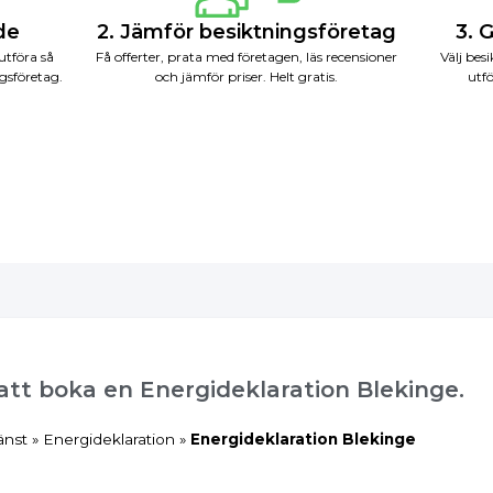
nde
2. Jämför besiktningsföretag
3. 
utföra så
Få offerter, prata med företagen, läs recensioner
Välj bes
gsföretag.
och jämför priser. Helt gratis.
utfö
 att boka en Energideklaration Blekinge.
änst
»
Energideklaration
»
Energideklaration Blekinge