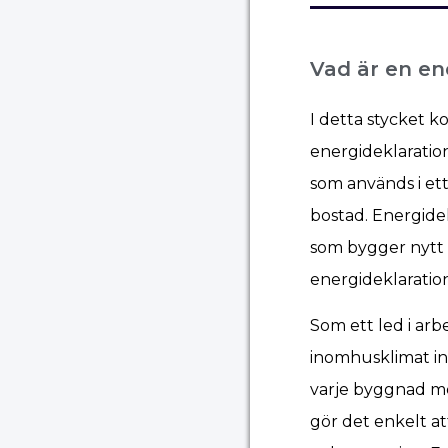
Vad är en en
I detta stycket 
energideklarati
som används i ett
bostad. Energide
som bygger nytt 
energideklaratio
Som ett led i arb
inomhusklimat in
varje byggnad me
gör det enkelt at