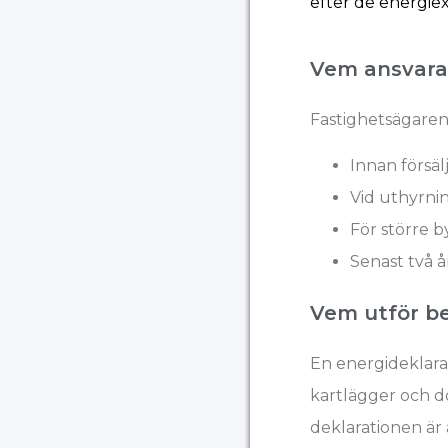
efter de energiex
Vem ansvarar
Fastighetsägaren 
Innan försäl
Vid uthyrnin
För större 
Senast två å
Vem utför b
En energideklara
kartlägger och 
deklarationen är