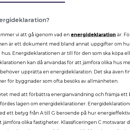
ergideklaration?
kommer vi att gå igenom vad en
energideklaration
är. Fö
onen är ett dokument med bland annat uppgifter om hu
 hus. Energideklarationen är till för den som ska köpa el
klarationen kan då användas för att jämföra olika hus m
behöver upprätta en energideklaration. Det ska även fi
ner för byggnader som ofta besöks av allmänheten.
etet med att förbättra energianvändning och främja ett 
fördes lagen om energideklarationer. Energideklaratione
d ett betyg från A till G beroende på hur energieffektiv
t jämföra olika fastigheter. Klassificeringen C motsvarar 