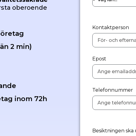
örsta oberoende
Kontaktperson
företag
än 2 min)
Epost
g
dande
Telefonnummer
etag inom 72h
Besiktningen ska 