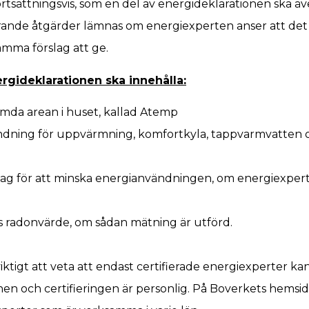
tsättningsvis, som en del av energideklarationen ska äv
erande åtgärder lämnas om energiexperten anser att det 
mma förslag att ge.
gideklarationen ska innehålla:
da arean i huset, kallad Atemp
dning för uppvärmning, komfortkyla, tappvarmvatten
lag för att minska energianvändningen, om energiexpert
radonvärde, om sådan mätning är utförd.
viktigt att veta att endast certifierade energiexperter k
nen och certifieringen är personlig. På Boverkets hemsi