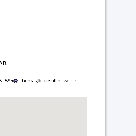
 AB
8 1894
thomas@consultingvvs.se