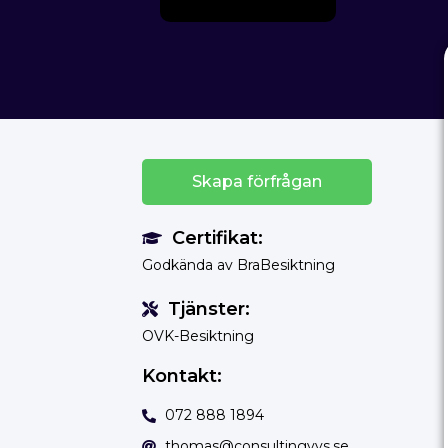
Skapa förfrågan
Certifikat:
Godkända av BraBesiktning
Tjänster:
OVK-Besiktning
Kontakt:
072 888 1894
thomas@consultingvvs.se