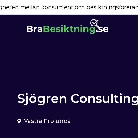
yggheten mellan konsument och besiktningsföreta
Sjögren Consultin
Västra Frölunda