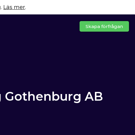
g.
Läs mer
.
Skapa förfrågan
g Gothenburg AB