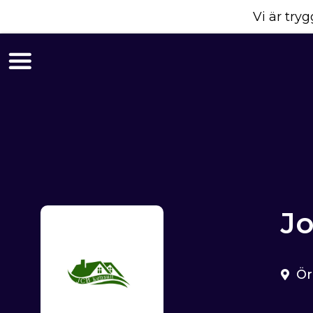
Vi är tr
Jo
Ör