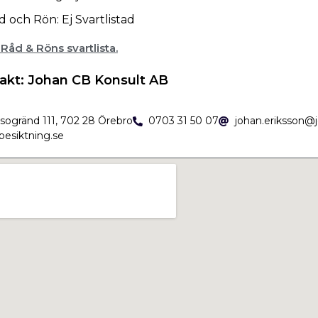
d och Rön: Ej Svartlistad
l Råd & Röns svartlista.
akt: Johan CB Konsult AB
sogränd 111, 702 28 Örebro
0703 31 50 07
johan.eriksson@j
besiktning.se