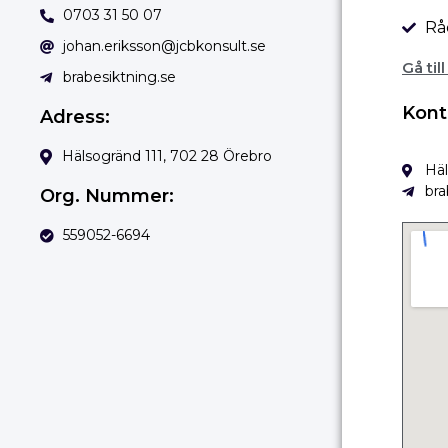
0703 31 50 07
Rå
johan.eriksson@jcbkonsult.se
Gå til
brabesiktning.se
Kont
Adress:
Hälsogränd 111, 702 28 Örebro
Häl
bra
Org. Nummer:
559052-6694