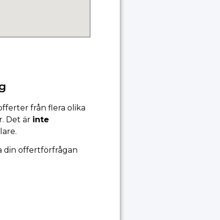
ng
ferter från flera olika
r. Det är
inte
lare.
 din offertförfrågan