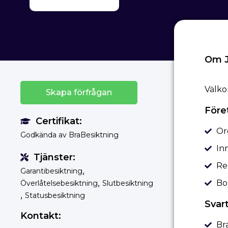
Om J
Välko
Skapa förfrågan
Före
Certifikat:
Or
Godkända av BraBesiktning
In
Tjänster:
Re
,
Garantibesiktning
,
Bo
Överlåtelsebesiktning
Slutbesiktning
,
Statusbesiktning
Svart
Kontakt:
Bra